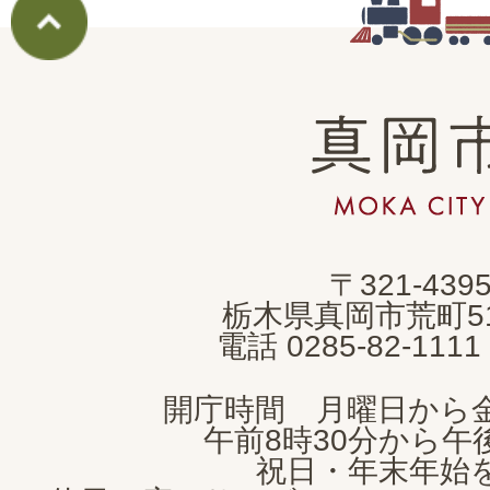
真
岡
市
MOKA
〒321-439
CITY
栃木県真岡市荒町5
電話 0285-82-11
開庁時間 月曜日から
午前8時30分から午後
祝日・年末年始