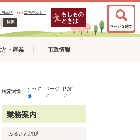
い日本語
音声読み上げ
もしもの
ときは
翻訳
ごと・産業
市政情報
すべて
ページ
PDF
検索対象
業務案内
ふるさと納税