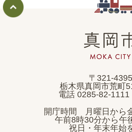
真
岡
市
MOKA
〒321-439
CITY
栃木県真岡市荒町5
電話 0285-82-11
開庁時間 月曜日から
午前8時30分から午後
祝日・年末年始