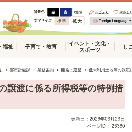
背景色
ルビふり
やさし
文字サイズ
イベント・文化・
・福祉
子育て・教育
し
スポーツ
す
都市計画課
業務案内
開発・建築
低未利用土地等の譲渡
の譲渡に係る所得税等の特例措
更新日：2026年03月23日
ページID：
26380