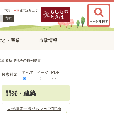
い日本語
音声読み上げ
もしもの
ときは
翻訳
ごと・産業
市政情報
に係る所得税等の特例措置
すべて
ページ
PDF
検索対象
開発・建築
大規模盛土造成地マップ(宅地