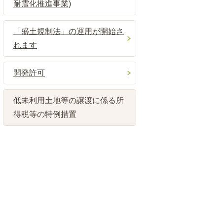
耐震化推進事業)
「盛土規制法」の運用が開始さ
れます
開発許可
低未利用土地等の譲渡に係る所
得税等の特例措置