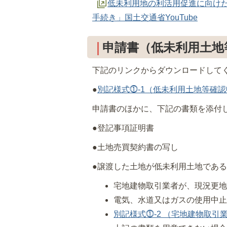
低未利用地の利活用促進に向けた長
手続き」国土交通省YouTube
申請書（低未利用土地
下記のリンクからダウンロードして
●
別記様式⓵-1（低未利用土地等確
申請書のほかに、下記の書類を添付
●登記事項証明書
●土地売買契約書の写し
●譲渡した土地が低未利用土地であ
宅地建物取引業者が、現況更
電気、水道又はガスの使用中
別記様式⓵-2 （宅地建物取