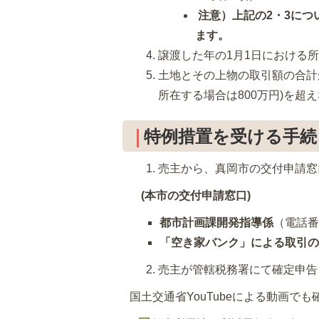
注意）上記の2・3につ
ます。
譲渡した年の1月1日における
土地とその上物の取引額の合計が
所在する場合は800万円)を超
特例措置を受ける手続
売主から、真岡市の交付申請窓
(本市の交付申請窓口)
都市計画課開発指導係
（電話番号0
「空き家バンク」による取引の
売主が管轄税務署にて確定申告
国土交通省YouTubeによる動画でも