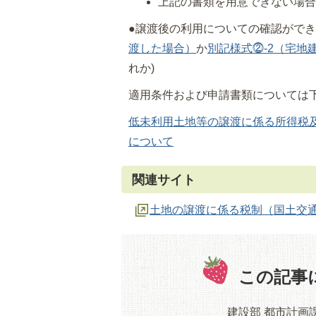
上記の書類を用意できない場
●譲渡後の利用についての確認がで
渡した場合）
か
別記様式⓶-2（宅
れか)
適用条件および申請書類については
低未利用土地等の譲渡に係る所得税
について
関連サイト
土地の譲渡に係る税制（国土交
この記事
建設部 都市計画