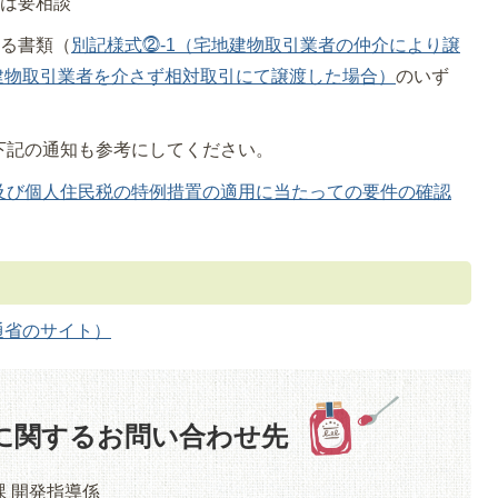
合は要相談
きる書類（
別記様式⓶-1（宅地建物取引業者の仲介により譲
地建物取引業者を介さず相対取引にて譲渡した場合）
のいず
下記の通知も参考にしてください。
及び個人住民税の特例措置の適用に当たっての要件の確認
通省のサイト）
に関するお問い合わせ先
課 開発指導係