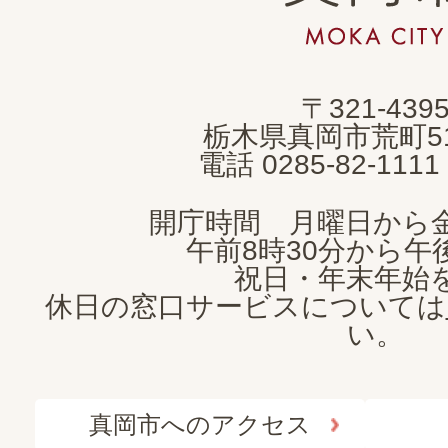
岡
市
MOKA
〒321-439
CITY
栃木県真岡市荒町5
電話 0285-82-11
開庁時間 月曜日から
午前8時30分から午後
祝日・年末年始
休日の窓口サービスについては
い。
真岡市へのアクセス