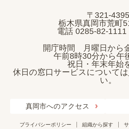
MOKA
〒321-439
CITY
栃木県真岡市荒町5
電話 0285-82-11
開庁時間 月曜日から
午前8時30分から午後
祝日・年末年始
休日の窓口サービスについては
い。
真岡市へのアクセス
プライバシーポリシー
組織から探す
サ