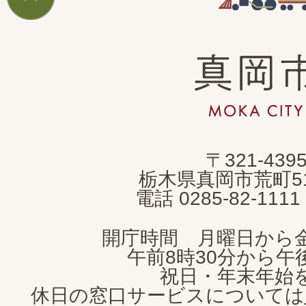
真
岡
市
MOKA
〒321-439
CITY
栃木県真岡市荒町5
電話 0285-82-11
開庁時間 月曜日から
午前8時30分から午後
祝日・年末年始
休日の窓口サービスについては