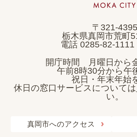
市
MOKA
〒321-439
CITY
栃木県真岡市荒町5
電話 0285-82-11
開庁時間 月曜日から
午前8時30分から午後
祝日・年末年始
休日の窓口サービスについては
い。
真岡市へのアクセス