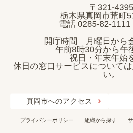
〒321-439
CITY
栃木県真岡市荒町5
電話 0285-82-11
開庁時間 月曜日から
午前8時30分から午後
祝日・年末年始
休日の窓口サービスについては
い。
真岡市へのアクセス
プライバシーポリシー
組織から探す
サ