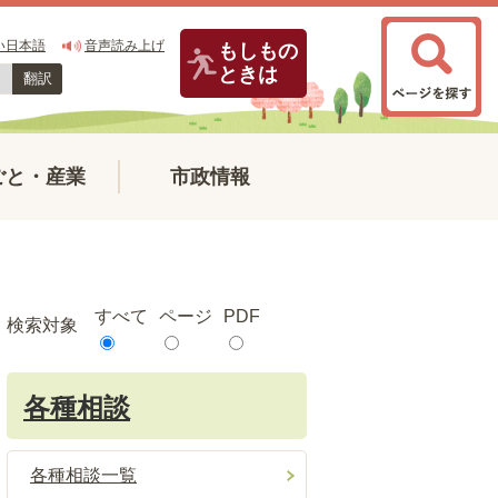
い日本語
音声読み上げ
もしもの
ときは
翻訳
ごと・産業
市政情報
すべて
ページ
PDF
検索対象
各種相談
各種相談一覧