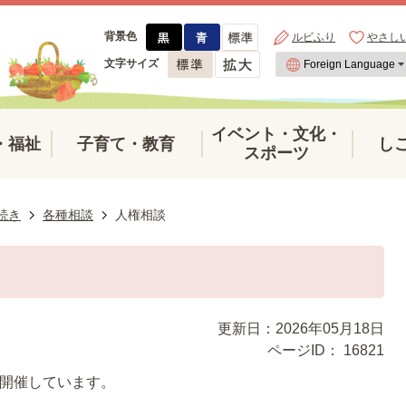
背景色
ルビふり
やさし
文字サイズ
イベント・文化・
・福祉
子育て・教育
し
スポーツ
続き
各種相談
人権相談
更新日：2026年05月18日
ページID：
16821
を開催しています。