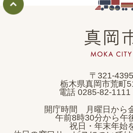
真
岡
市
MOKA
〒321-439
CITY
栃木県真岡市荒町5
電話 0285-82-11
開庁時間 月曜日から
午前8時30分から午後
祝日・年末年始