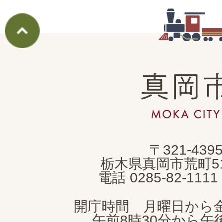
真
岡
市
MOKA
〒321-439
CITY
栃木県真岡市荒町5
電話 0285-82-11
開庁時間 月曜日から
午前8時30分から午後