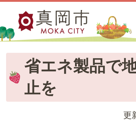
省エネ製品で
止を
更