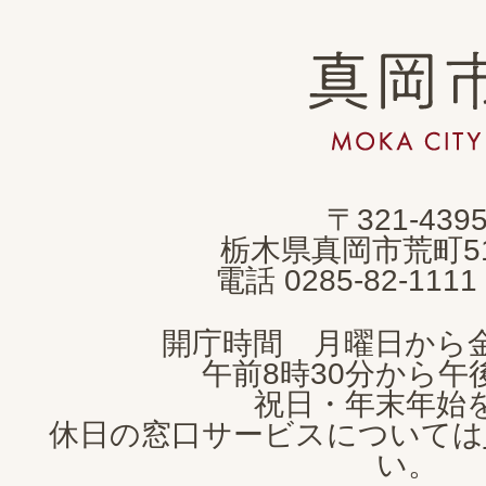
真
岡
市
MOKA
〒321-439
CITY
栃木県真岡市荒町5
電話 0285-82-11
開庁時間 月曜日から
午前8時30分から午後
祝日・年末年始
休日の窓口サービスについては
い。