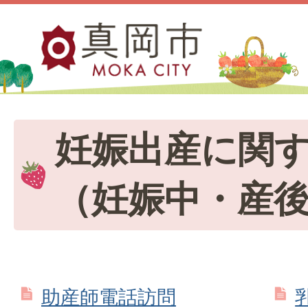
妊娠出産に関
（妊娠中・産
助産師電話訪問