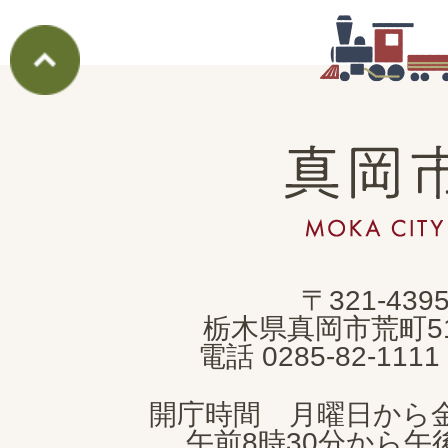
真
岡
市
MOKA
〒321-439
CITY
栃木県真岡市荒町5
電話 0285-82-11
開庁時間 月曜日から
午前8時30分から午後