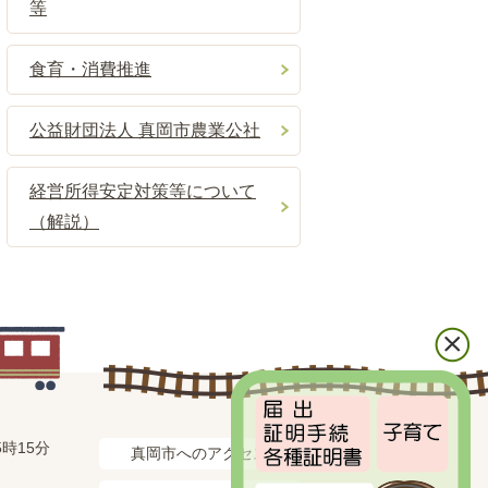
等
食育・消費推進
公益財団法人 真岡市農業公社
経営所得安定対策等について
（解説）
時15分
真岡市へのアクセス