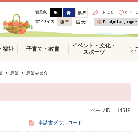
背景色
ルビふり
やさし
文字サイズ
イベント・文化・
・福祉
子育て・教育
し
スポーツ
業
農業
農業委員会
ページID：
14519
申請書ダウンロード