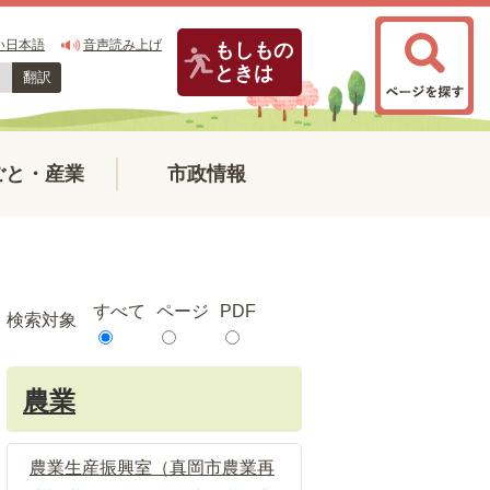
い日本語
音声読み上げ
もしもの
ときは
翻訳
ごと・産業
市政情報
すべて
ページ
PDF
検索対象
農業
農業生産振興室（真岡市農業再