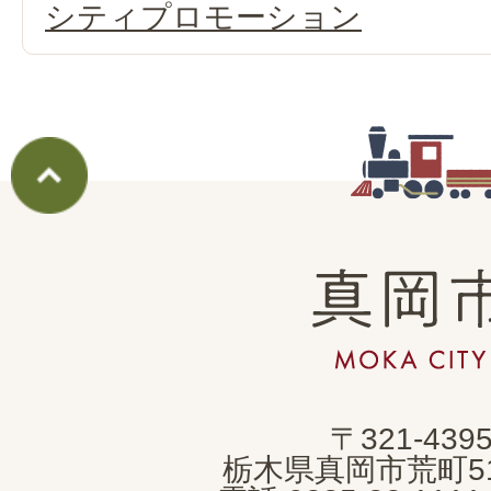
シティプロモーション
真
岡
市
MOKA
〒321-439
CITY
栃木県真岡市荒町5