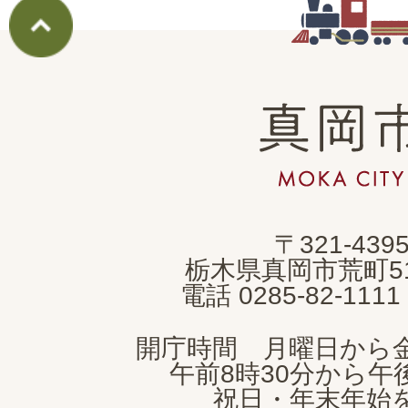
真
岡
市
MOKA
〒321-439
CITY
栃木県真岡市荒町5
電話 0285-82-11
開庁時間 月曜日から
午前8時30分から午後
祝日・年末年始