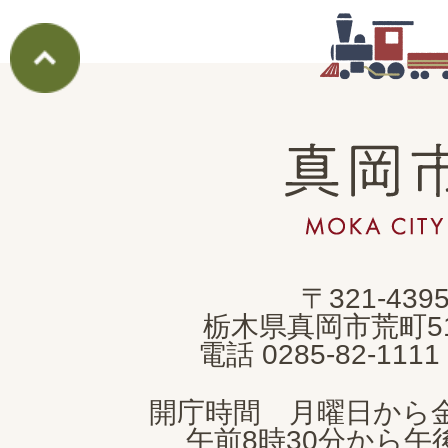
真
岡
市
MOKA
〒321-439
CITY
栃木県真岡市荒町5
電話 0285-82-11
開庁時間 月曜日から
午前8時30分から午後