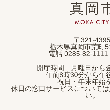
真
岡
市
MOKA
〒321-439
CITY
栃木県真岡市荒町5
電話 0285-82-11
開庁時間 月曜日から
午前8時30分から午後
祝日・年末年始
休日の窓口サービスについては
い。