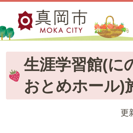
生涯学習館(に
おとめホール)
更