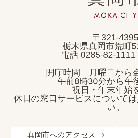
岡
市
MOKA
〒321-439
CITY
栃木県真岡市荒町5
電話 0285-82-11
開庁時間 月曜日から
午前8時30分から午後
祝日・年末年始
休日の窓口サービスについては
い。
真岡市へのアクセス