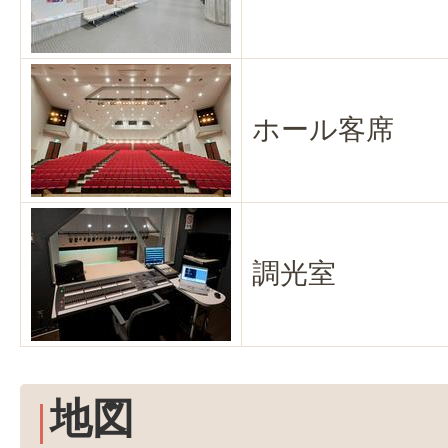
ホール客席
調光室
地図