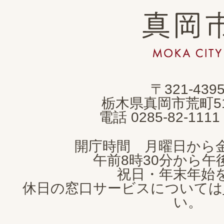
真
岡
市
MOKA
〒321-439
CITY
栃木県真岡市荒町5
電話 0285-82-11
開庁時間 月曜日から
午前8時30分から午後
祝日・年末年始
休日の窓口サービスについては
い。