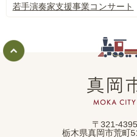
若手演奏家支援事業コンサート
真
岡
市
MOKA
〒321-439
CITY
栃木県真岡市荒町5