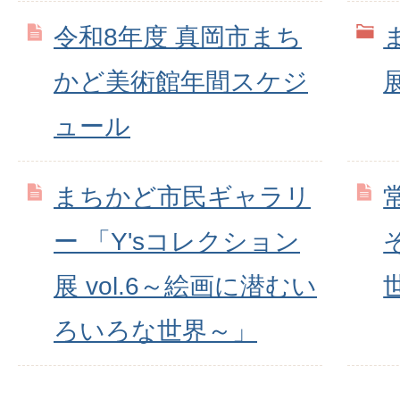
令和8年度 真岡市まち
かど美術館年間スケジ
ュール
まちかど市民ギャラリ
ー 「Y'sコレクション
展 vol.6～絵画に潜むい
ろいろな世界～」