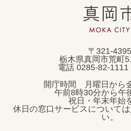
真
岡
市
MOKA
〒321-439
CITY
栃木県真岡市荒町5
電話 0285-82-11
開庁時間 月曜日から
午前8時30分から午後
祝日・年末年始
休日の窓口サービスについては
い。