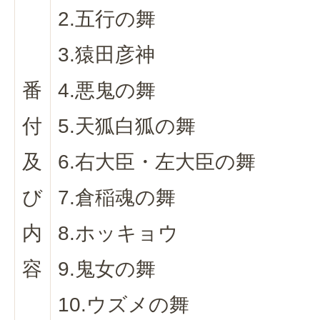
2.五行の舞
3.猿田彦神
番
4.悪鬼の舞
付
5.天狐白狐の舞
及
6.右大臣・左大臣の舞
び
7.倉稲魂の舞
内
8.ホッキョウ
容
9.鬼女の舞
10.ウズメの舞