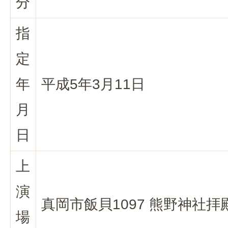
分
指
定
年
平成5年3月11日
月
日
上
演
真岡市飯貝1097 熊野神社拝
場