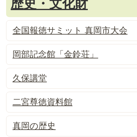
歴史・文化財
全国報徳サミット 真岡市大会
岡部記念館「金鈴荘」
久保講堂
二宮尊徳資料館
真岡の歴史