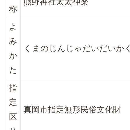
熊野神社太太神楽
称
よ
み
くまのじんじゃだいだいか
か
た
指
定
真岡市指定無形民俗文化財
区