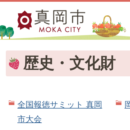
歴史・文化財
全国報徳サミット 真岡
市大会