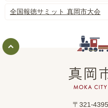
全国報徳サミット 真岡市大会
真
岡
市
MOKA
〒321-439
CITY