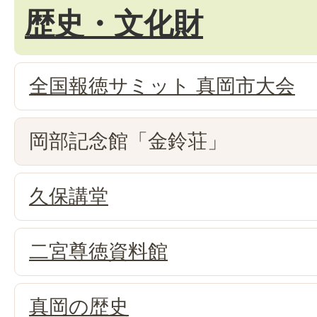
歴史・文化財
全国報徳サミット 真岡市大会
岡部記念館「金鈴荘」
久保講堂
二宮尊徳資料館
真岡の歴史