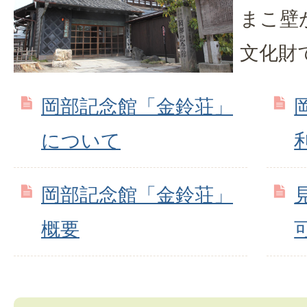
まこ壁
文化財
岡部記念館「金鈴荘」
について
岡部記念館「金鈴荘」
概要