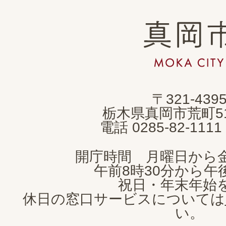
真
岡
市
MOKA
〒321-439
CITY
栃木県真岡市荒町5
電話 0285-82-11
開庁時間 月曜日から
午前8時30分から午後
祝日・年末年始
休日の窓口サービスについては
い。