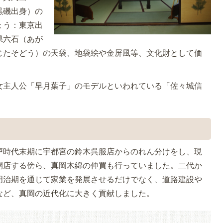
黒磯出身）の
ょう：東京出
県六石（あが
じたそどう）の天袋、地袋絵や金屏風等、文化財として価
女主人公「早月葉子」のモデルといわれている「佐々城信
。
戸時代末期に宇都宮の鈴木呉服店からのれん分けをし、現
開店する傍ら、真岡木綿の仲買も行っていました。二代か
明治期を通じて家業を発展させるだけでなく、道路建設や
など、真岡の近代化に大きく貢献しました。