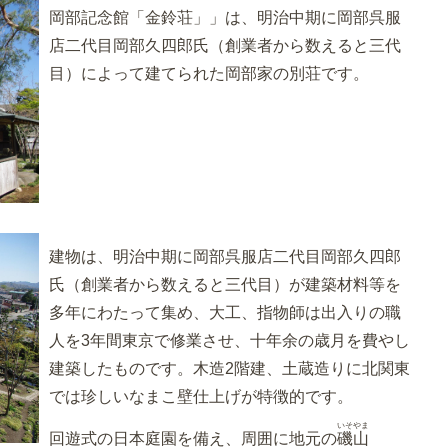
岡部記念館「金鈴荘」」は、明治中期に岡部呉服
店二代目岡部久四郎氏（創業者から数えると三代
目）によって建てられた岡部家の別荘です。
建物は、明治中期に岡部呉服店二代目岡部久四郎
氏（創業者から数えると三代目）が建築材料等を
多年にわたって集め、大工、指物師は出入りの職
人を3年間東京で修業させ、十年余の歳月を費やし
建築したものです。木造2階建、土蔵造りに北関東
では珍しいなまこ壁仕上げが特徴的です。
いそやま
回遊式の日本庭園を備え、周囲に地元の
磯山