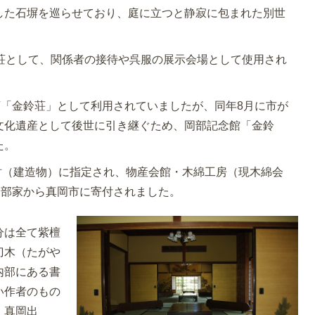
した石塀を巡らせており、庭に立つと静寂に包まれた別世
別荘として、関係者の接待や呉服の展示会場として使用され
店「金鈴荘」として利用されていましたが、同年8月に市が
文化遺産として後世に引き継ぐため、岡部記念館「金鈴
た。
化財（建造物）に指定され、物産会館・木綿工房（現木綿会
岡部家から真岡市に寄付されました。
分は全て紫檀
刀木（たがや
内部にある書
い作者のもの
：真岡出