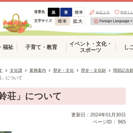
背景色
ルビふり
やさし
文字サイズ
イベント・文化・
・福祉
子育て・教育
し
スポーツ
す
文化課
業務案内
歴史・文化
歴史・文化財
岡部記念
荘」について
鈴荘」について
更新日：2024年01月30日
ページID：
965