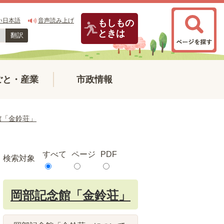
い日本語
音声読み上げ
もしもの
ときは
翻訳
ごと・産業
市政情報
館「金鈴荘」
すべて
ページ
PDF
検索対象
岡部記念館「金鈴荘」