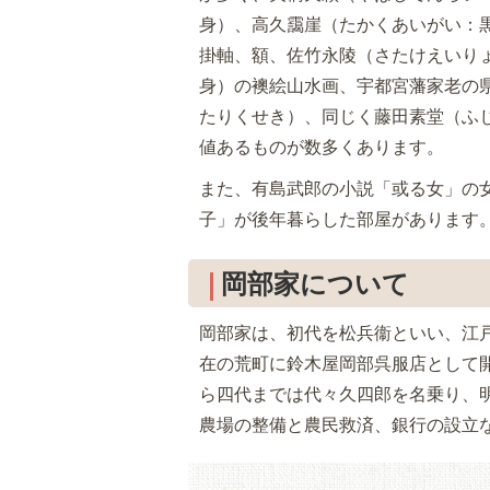
身）、高久靄崖（たかくあいがい：
掛軸、額、佐竹永陵（さたけえいり
身）の襖絵山水画、宇都宮藩家老の
たりくせき）、同じく藤田素堂（ふ
値あるものが数多くあります。
また、有島武郎の小説「或る女」の
子」が後年暮らした部屋があります
岡部家について
岡部家は、初代を松兵衞といい、江
在の荒町に鈴木屋岡部呉服店として
ら四代までは代々久四郎を名乗り、
農場の整備と農民救済、銀行の設立