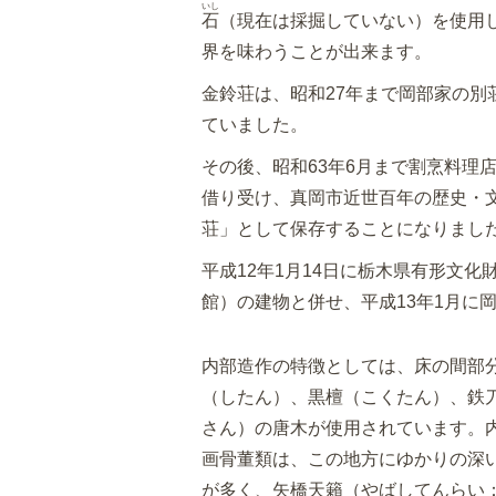
いし
石
（現在は採掘していない）を使用
界を味わうことが出来ます。
金鈴荘は、昭和27年まで岡部家の
ていました。
その後、昭和63年6月まで割烹料理
借り受け、真岡市近世百年の歴史・
荘」として保存することになりまし
平成12年1月14日に栃木県有形文
館）の建物と併せ、平成13年1月に
内部造作の特徴としては、床の間部
（したん）、黒檀（こくたん）、鉄
さん）の唐木が使用されています。
画骨董類は、この地方にゆかりの深
が多く、矢橋天籟（やばしてんらい