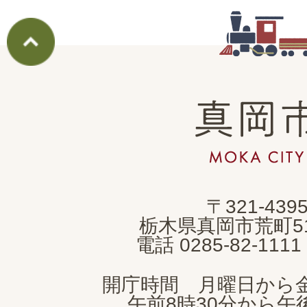
真
岡
市
MOKA
〒321-439
CITY
栃木県真岡市荒町5
電話 0285-82-11
開庁時間 月曜日から
午前8時30分から午後