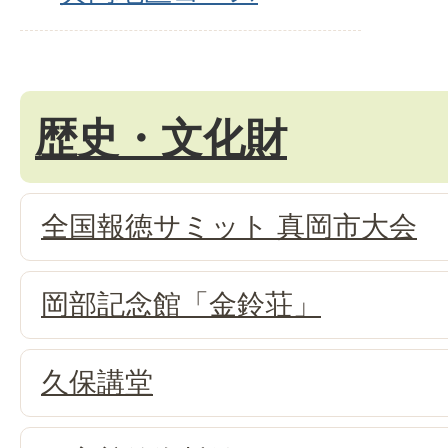
歴史・文化財
全国報徳サミット 真岡市大会
岡部記念館「金鈴荘」
久保講堂