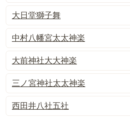
大日堂獅子舞
中村八幡宮太太神楽
大前神社大大神楽
三ノ宮神社太太神楽
西田井八社五社