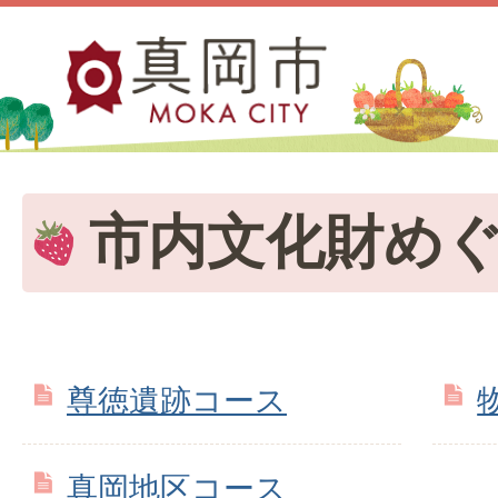
市内文化財め
尊徳遺跡コース
真岡地区コース