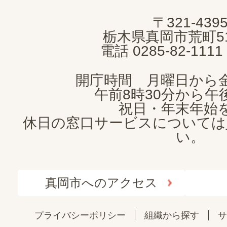
MOKA
〒321-439
CITY
栃木県真岡市荒町5
電話 0285-82-11
開庁時間 月曜日から
午前8時30分から午後
祝日・年末年始
休日の窓口サービスについては
い。
真岡市へのアクセス
プライバシーポリシー
組織から探す
サ