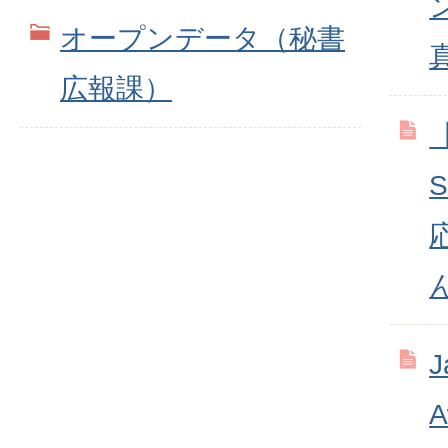
オープンデータ（秘書
広報課）
【
J