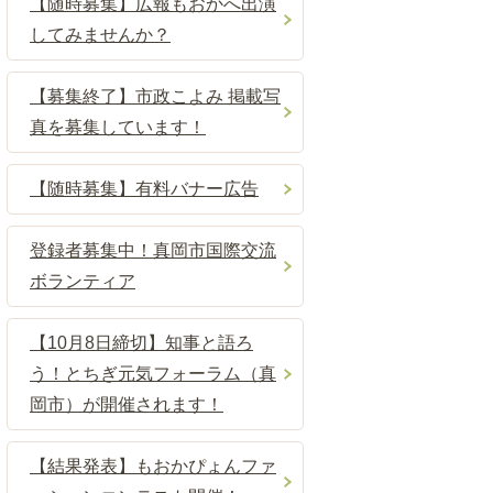
【随時募集】広報もおかへ出演
してみませんか？
【募集終了】市政こよみ 掲載写
真を募集しています！
【随時募集】有料バナー広告
登録者募集中！真岡市国際交流
ボランティア
【10月8日締切】知事と語ろ
う！とちぎ元気フォーラム（真
岡市）が開催されます！
【結果発表】もおかぴょんファ