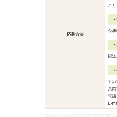
こと
・
令和
応募方法
・
郵送
・
〒3
真岡
電話：
E-ma