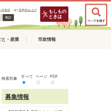
い日本語
音声読み上げ
もしもの
ときは
翻訳
ごと・産業
市政情報
すべて
ページ
PDF
検索対象
募集情報