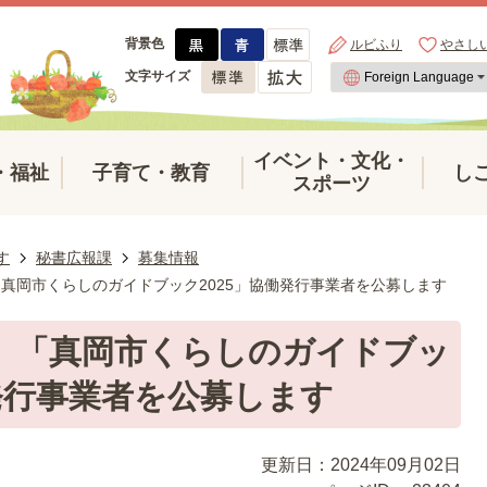
背景色
ルビふり
やさし
文字サイズ
イベント・文化・
・福祉
子育て・教育
し
スポーツ
す
秘書広報課
募集情報
「真岡市くらしのガイドブック2025」協働発行事業者を公募します
切】「真岡市くらしのガイドブッ
働発行事業者を公募します
更新日：2024年09月02日