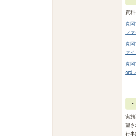
資料
真岡
ファイ
真岡
ァイル
真岡
ord
・
実施
望さ
行事