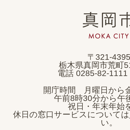
真
岡
市
MOKA
〒321-439
CITY
栃木県真岡市荒町5
電話 0285-82-11
開庁時間 月曜日から
午前8時30分から午後
祝日・年末年始
休日の窓口サービスについては
い。