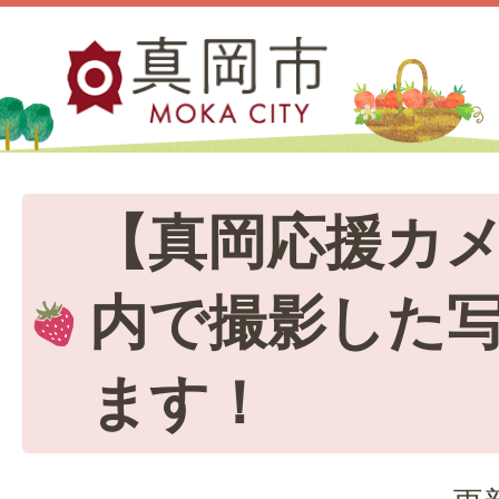
【真岡応援カ
内で撮影した
ます！