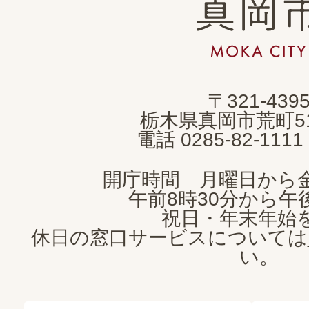
真
岡
市
MOKA
〒321-439
CITY
栃木県真岡市荒町5
電話 0285-82-11
開庁時間 月曜日から
午前8時30分から午後
祝日・年末年始
休日の窓口サービスについては
い。