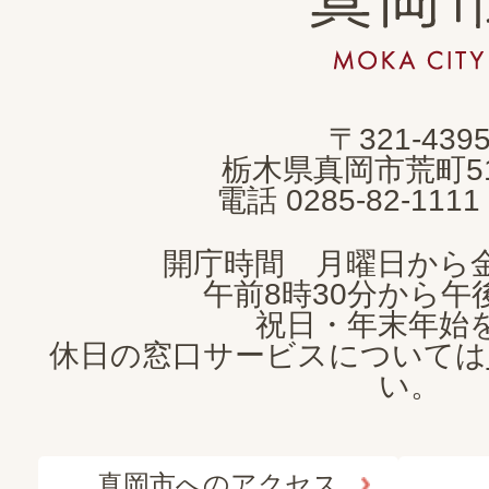
岡
市
MOKA
〒321-439
CITY
栃木県真岡市荒町5
電話 0285-82-11
開庁時間 月曜日から
午前8時30分から午後
祝日・年末年始
休日の窓口サービスについては
い。
真岡市へのアクセス