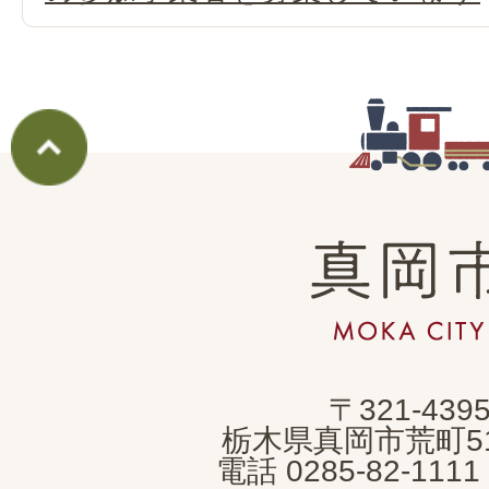
真
岡
市
MOKA
〒321-439
CITY
栃木県真岡市荒町5
電話 0285-82-11