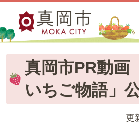
真岡市PR動画
いちご物語」
更