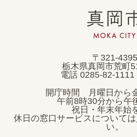
真
岡
市
MOKA
〒321-439
CITY
栃木県真岡市荒町5
電話 0285-82-11
開庁時間 月曜日から
午前8時30分から午後
祝日・年末年始
休日の窓口サービスについては
い。