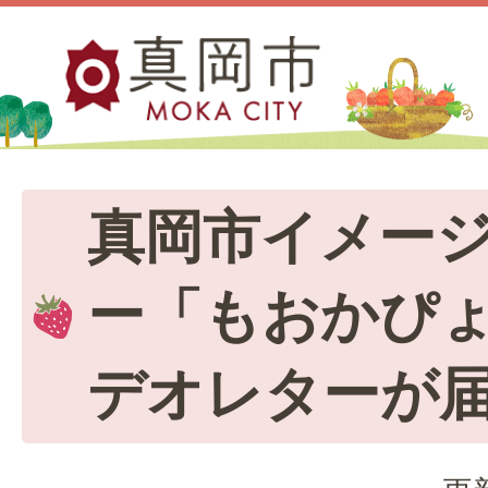
真岡市イメー
ー「もおかぴ
デオレターが