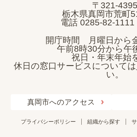
〒321-439
CITY
栃木県真岡市荒町5
電話 0285-82-11
開庁時間 月曜日から
午前8時30分から午後
祝日・年末年始
休日の窓口サービスについては
い。
真岡市へのアクセス
プライバシーポリシー
組織から探す
サ