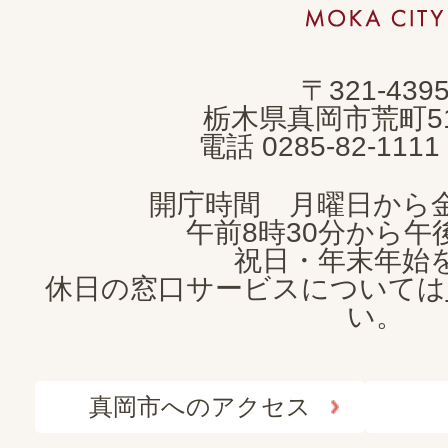
市
MOKA
〒321-439
CITY
栃木県真岡市荒町5
電話 0285-82-11
開庁時間 月曜日から
午前8時30分から午後
祝日・年末年始
休日の窓口サービスについては
い。
真岡市へのアクセス