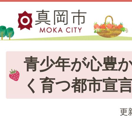
青少年が心豊
く育つ都市宣
更