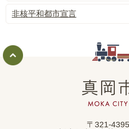
非核平和都市宣言
真
岡
市
MOKA
〒321-439
CITY