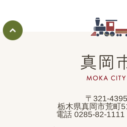
真
岡
市
MOKA
〒321-439
CITY
栃木県真岡市荒町5
電話 0285-82-11