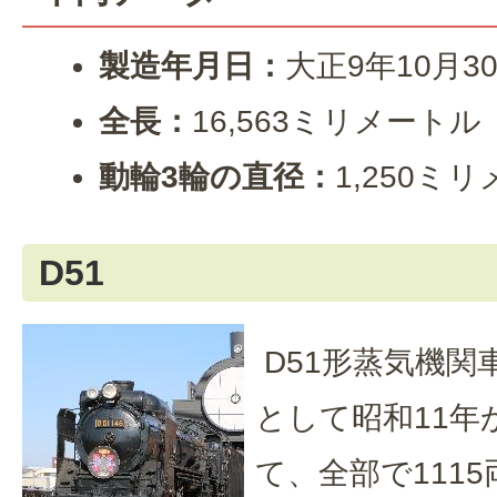
製造年月日：
大正9年10月3
全長：
16,563ミリメートル
動輪3輪の直径：
1,250ミ
D51
D51形蒸気機関
として昭和11年
て、全部で111