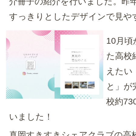
介冊子の紹介を行いました。昨
すっきりとしたデザインで見や
10月
た高校
えたい
と」が
校約7
いました！
真岡すきすきシェアクラブの高