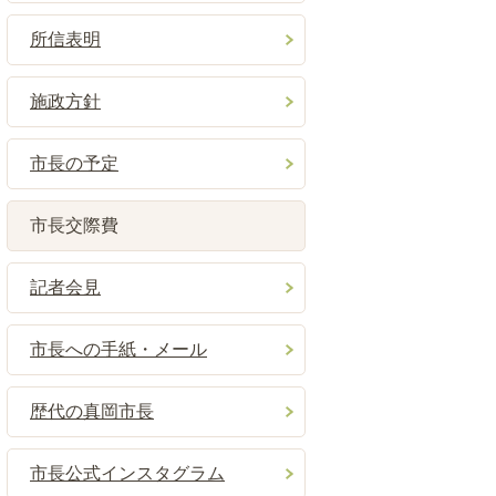
所信表明
施政方針
市長の予定
市長交際費
記者会見
市長への手紙・メール
歴代の真岡市長
市長公式インスタグラム