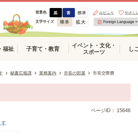
背景色
ルビふり
やさし
文字サイズ
イベント・文化・
・福祉
子育て・教育
し
スポーツ
す
秘書広報課
業務案内
市長の部屋
市長交際費
ページID：
15646
ます