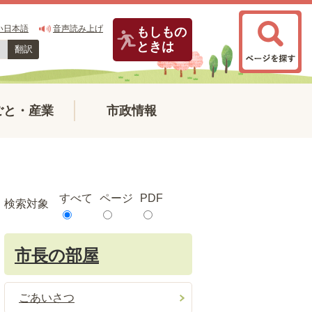
い日本語
音声読み上げ
もしもの
ときは
翻訳
ごと・産業
市政情報
すべて
ページ
PDF
検索対象
市長の部屋
ごあいさつ