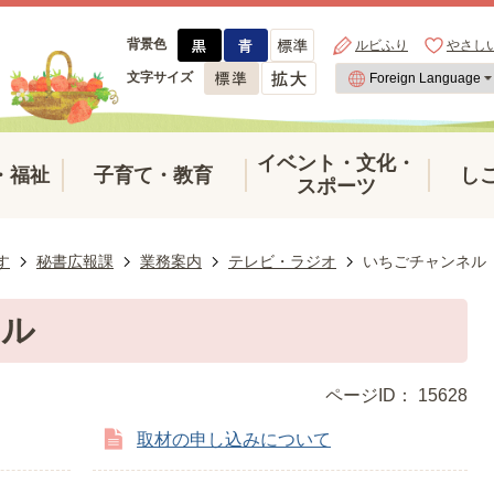
背景色
ルビふり
やさし
文字サイズ
イベント・文化・
・福祉
子育て・教育
し
スポーツ
す
秘書広報課
業務案内
テレビ・ラジオ
いちごチャンネル
ネル
ページID：
15628
取材の申し込みについて