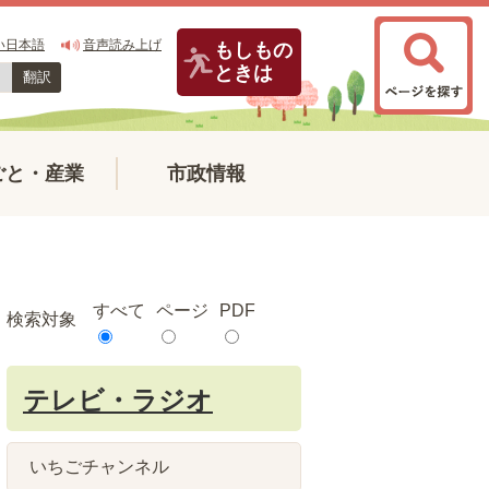
い日本語
音声読み上げ
もしもの
ときは
翻訳
ごと・産業
市政情報
すべて
ページ
PDF
検索対象
テレビ・ラジオ
いちごチャンネル