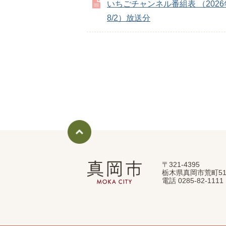
いちごチャンネル番組表 （2026年
8/2）放送分
〒321-4395
真
栃木県真岡市荒町51
岡
電話 0285-82-11
市
MOKA
CITY