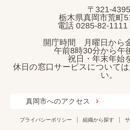
MOKA
〒321-439
CITY
栃木県真岡市荒町5
電話 0285-82-11
開庁時間 月曜日から
午前8時30分から午後
祝日・年末年始
休日の窓口サービスについては
い。
真岡市へのアクセス
プライバシーポリシー
組織から探す
サ