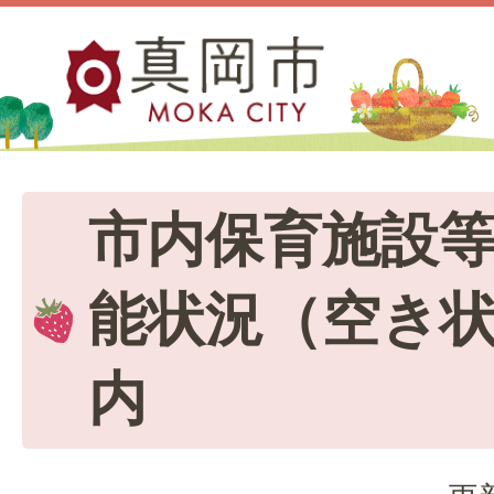
市内保育施設
能状況（空き
内