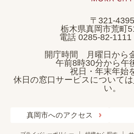
市
MOKA
〒321-439
CITY
栃木県真岡市荒町5
電話 0285-82-11
開庁時間 月曜日から
午前8時30分から午後
祝日・年末年始
休日の窓口サービスについては
い。
真岡市へのアクセス