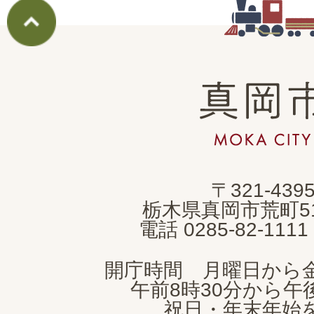
真
岡
市
MOKA
〒321-439
CITY
栃木県真岡市荒町5
電話 0285-82-11
開庁時間 月曜日から
午前8時30分から午後
祝日・年末年始