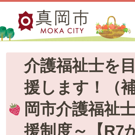
介護福祉士を
援します！（
岡市介護福祉
援制度～【R7