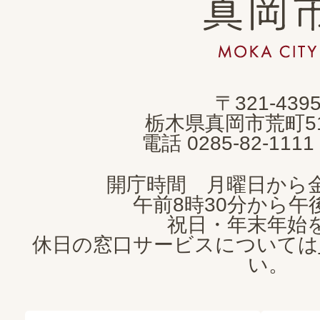
真
岡
市
MOKA
〒321-439
CITY
栃木県真岡市荒町5
電話 0285-82-11
開庁時間 月曜日から
午前8時30分から午後
祝日・年末年始
休日の窓口サービスについては
い。