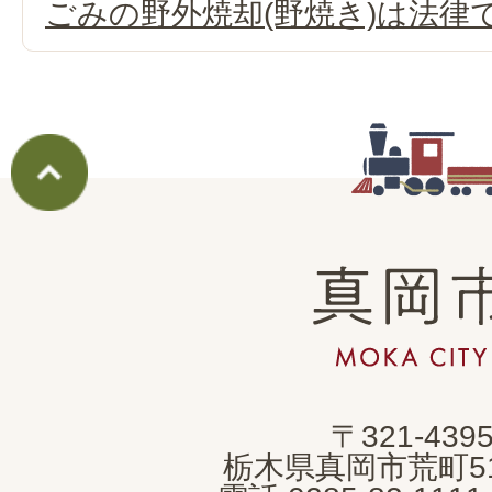
ごみの野外焼却(野焼き)は法律
真
岡
市
MOKA
〒321-439
CITY
栃木県真岡市荒町5