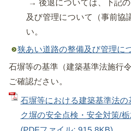
→ 後退については、下記
及び管理について（事前協
い。
狭あい道路の整備及び管理につ
石塀等の基準（建築基準法施行
ご確認ださい。
石塀等における建築基準法の
ク塀の安全点検・安全対策/
(PDFファイル: 915.8KB)