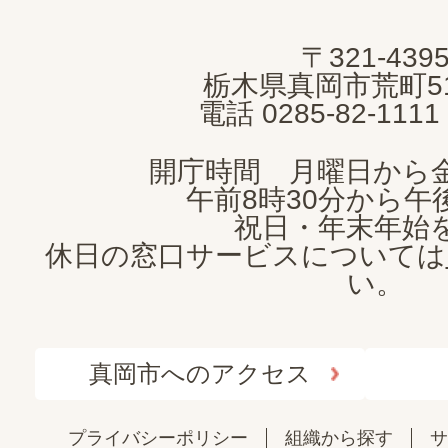
MOKA
〒321-439
CITY
栃木県真岡市荒町5
電話 0285-82-11
開庁時間 月曜日から
午前8時30分から午後
祝日・年末年始
休日の窓口サービスについては
い。
真岡市へのアクセス
プライバシーポリシー
組織から探す
サ