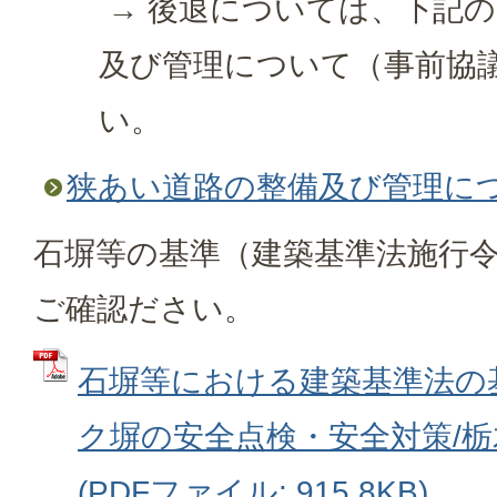
→ 後退については、下記
及び管理について（事前協
い。
狭あい道路の整備及び管理につ
石塀等の基準（建築基準法施行
ご確認ださい。
石塀等における建築基準法の
ク塀の安全点検・安全対策/
(PDFファイル: 915.8KB)