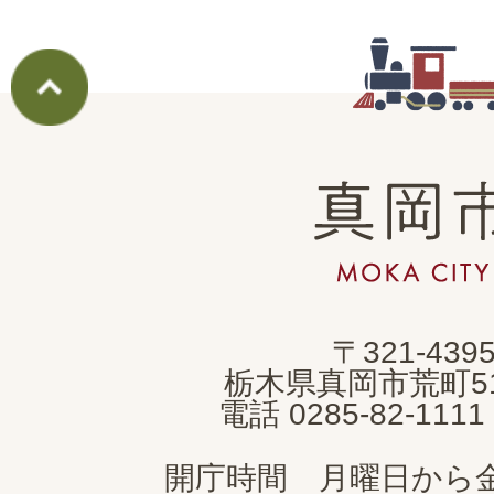
真
岡
市
MOKA
〒321-439
CITY
栃木県真岡市荒町5
電話 0285-82-11
開庁時間 月曜日から