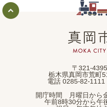
真
岡
市
MOKA
〒321-439
CITY
栃木県真岡市荒町5
電話 0285-82-11
開庁時間 月曜日から
午前8時30分から午後